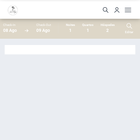
Check-In
Check-Out
Noites
Quartos
Hóspedes
08 Ago
09 Ago
1
1
2
Editar