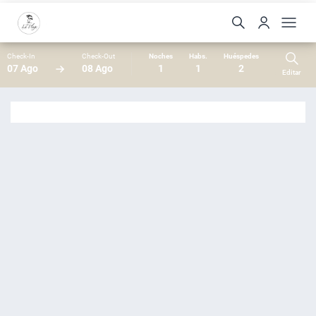
Check-In
Check-Out
Noches
Habs.
Huéspedes
07 Ago
08 Ago
1
1
2
Editar