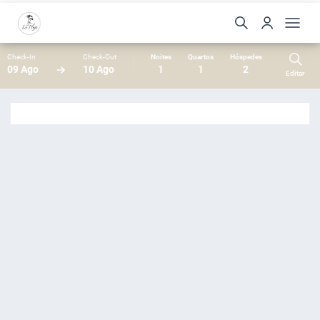
Check-In
Check-Out
Noites
Quartos
Hóspedes
09 Ago
10 Ago
1
1
2
Editar