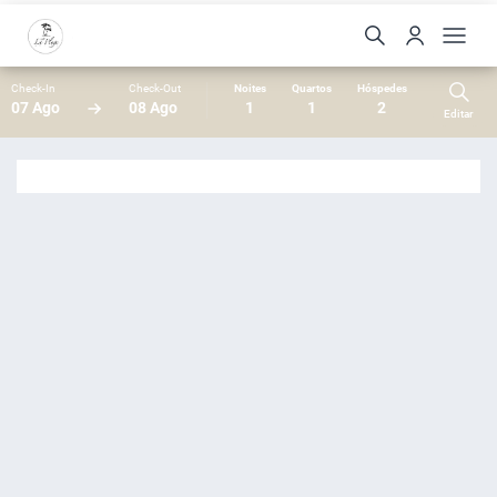
Check-In
Check-Out
Noites
Quartos
Hóspedes
07 Ago
08 Ago
1
1
2
Editar