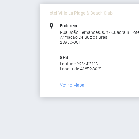
Hotel Ville La Plage & Beach Club
Endereço
Rua João Fernandes, s/n - Quadra B, Lot
Armacao De Buzios Brasil
28950-001
GPS
Latitude 22º44'31"S
Longitude 41º52'30"S
Ver no Mapa