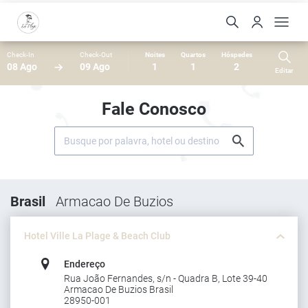
Check-In
Check-Out
Noites
Quartos
Hóspedes
08 Ago
09 Ago
1
1
2
Editar
Fale Conosco
Brasil
Armacao De Buzios
Hotel Ville La Plage & Beach Club
Endereço
Rua João Fernandes, s/n - Quadra B, Lote 39-40
Armacao De Buzios Brasil
28950-001