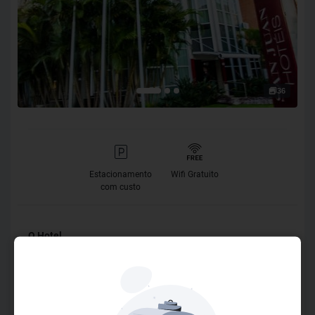
36
Estacionamento
Wifi Gratuito
com custo
O Hotel
Localizado no centro das decisões político-administrativas,
de Curitiba e do Paraná, no Centro Cívico, o SJ Royal é uma
ótima escolha para executivos e para a família. Próximo à