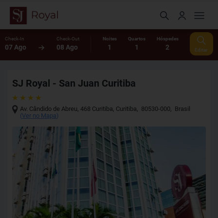
Check-In
Check-Out
Noites
Quartos
Hóspedes
07 Ago
08 Ago
1
1
2
Editar
SJ Royal - San Juan Curitiba
Av. Cândido de Abreu, 468 Curitiba
,
Curitiba
,
80530-000
,
Brasil
(
Ver no Mapa
)