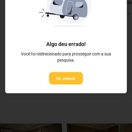
Restaurantes e Bares
Ev
✓ Serviço de Quarto 24 horas
✓ 
✓ Restaurante
Algo deu errado!
Você foi redirecionado para prosseguir com a sua
pesquisa.
Ok, entendi.