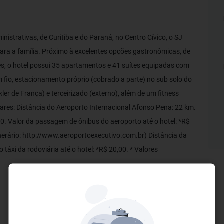
nistrativas, de Curitiba e do Paraná, no Centro Cívico, o SJ
ara a família. Próximo à excelentes opções gastronômicas, de
s, o hotel possui 35 apartamentos e 41 suítes equipadas com
 fio, estacionamento próprio (cobrado a parte) no sub solo do
ler de França) e terceirizado (externo), além de um fitness
res: Distância do Aeroporto Internacional Afonso Pena: 22 km.
,00. Valor da passagem de ônibus do aeroporto até o hotel: *R$
inerário: http://www.aeroportoexecutivo.com.br) Distância da
 táxi da rodoviária até o hotel: *R$ 20,00. * Valores