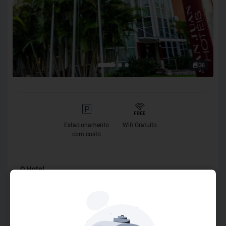
36
Estacionamento
Wifi Gratuito
com custo
O Hotel
Localizado no centro das decisões político-administrativas,
de Curitiba e do Paraná, no Centro Cívico, o SJ Royal é uma
ótima escolha para executivos e para a família. Próximo à