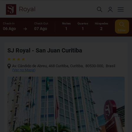
Check-In
Check-Out
Noites
Quartos
Hóspedes
06 Ago
07 Ago
1
1
2
Editar
SJ Royal - San Juan Curitiba
Av. Cândido de Abreu, 468 Curitiba
,
Curitiba
,
80530-000
,
Brasil
(
Ver no Mapa
)