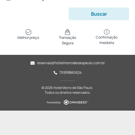
Buscar
Confirmação
Melhor preço
Transação
Imediata
Segura
reservas@hotelmorrodesaopaulo.com.br
75999861624
© 2026 Hotel Morro de São Paulo.
Todos os direitos reservados.
Powered by