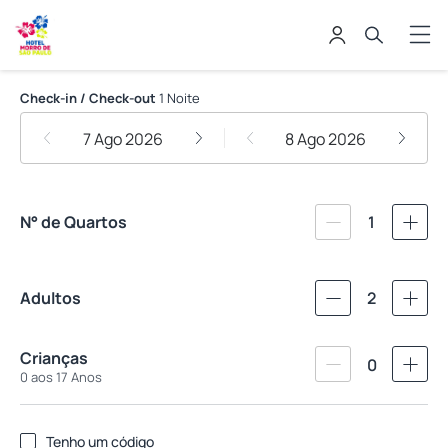
Hotel Morro de São Paulo
Check-in / Check-out
1 Noite
7 Ago 2026
8 Ago 2026
N° de Quartos
1
Adultos
2
Crianças
0
0 aos 17 Anos
Tenho um código