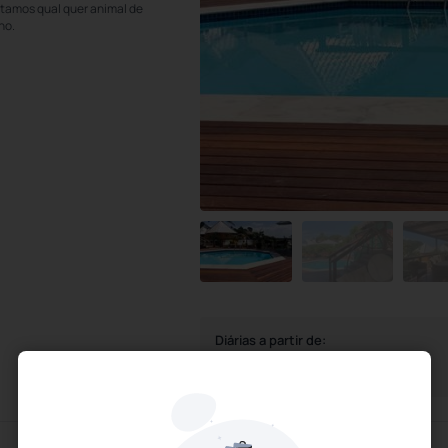
itamos qual quer animal de
ho.
Diárias a partir de:
R$
322,
48
/noite
Impostos e taxas não inclusos