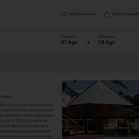
Ofertas Especia
Minhas buscas
Check-in
Check-out
07 Ago
08 Ago
o Mapa
raia, o Hotel Morro de São Paulo
 as dependências. Os quartos do
esign prático. Estão equipados
elos e TV 32Pol. Um buffet de
ervido diariamente. Devido à
tes e bares a poucos passos do
ento noturno. A recepção está à