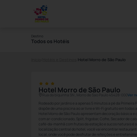
Destino
Todos os Hotéis
Início
/
Hotéis e Destinos
/
Hotel Morro de São Paulo
Hotel Morro de São Paulo
Rua da biquinha SN , Morro de Sao Paulo 45428-000
Ver n
Rodeado por jardins e a apenas 5 minutos a pé da Primeira P
dispõe de uma piscina ao ar livre e Wi-Fi gratuito em todas
Hotel Morro de São Paulo apresentam decoração básica e d
com ar-condicionado, Split, frigobar, Cofre, Secador de cab
café-da-manhã com frutas da estação e sucos naturais é s
localização central do hotel, você vai encontrar restauran
local, onde você pode desfrutar de refeições e entretenim