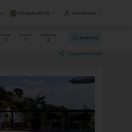
is
Português, BR / 
R$
A minha conta
Noites
Quartos
Hóspedes
Modificar
1
1
2
Compartilhar hotel