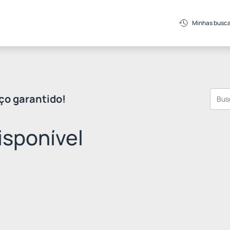
Minhas busc
ço garantido!
sponível