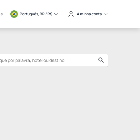
as
Português, BR / 
R$
A minha conta