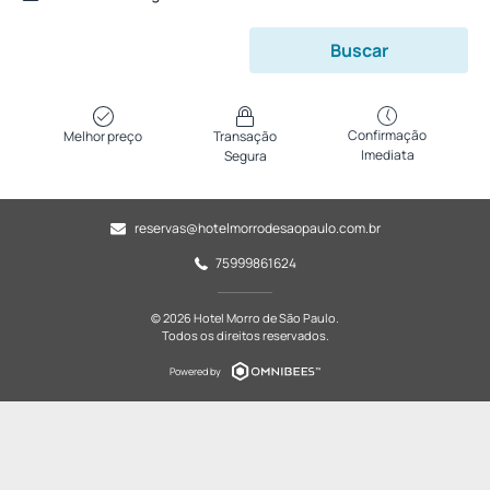
Buscar
Confirmação
Melhor preço
Transação
Imediata
Segura
reservas@hotelmorrodesaopaulo.com.br
75999861624
© 2026 Hotel Morro de São Paulo.
Todos os direitos reservados.
Powered by