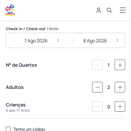
Hotel Morro de São Paulo
Check-in / Check-out
1 Noite
7 Ago 2026
8 Ago 2026
N° de Quartos
1
Adultos
2
Crianças
0
0 aos 17 Anos
Tenho um código