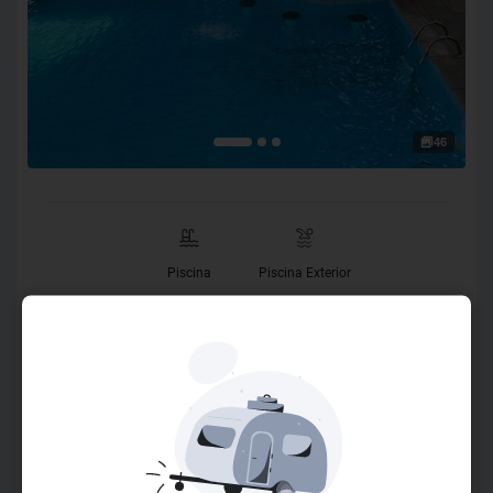
46
Piscina
Piscina Exterior
O Hotel
O Hotel Recanto do Sol, localizado à rua Marechal Deodoro
da Fonseca 82, centro – Porto Seguro – Bahia, uma área
tombada pelo Patrimônio Histórico, Corredor Cultural de
Porto Seguro, uma das ruas mais charmosas da nossa