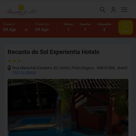
Check-In
Check-Out
Noites
Quartos
Hóspedes
08 Ago
09 Ago
1
1
2
Editar
Recanto do Sol Experientia Hotels
Rua Marechal Deodoro, 82 Centro
,
Porto Seguro
,
45810-000
,
Brasil
(
Ver no Mapa
)