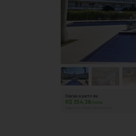
Diárias a partir de:
R$
354,
38
/noite
Impostos e taxas não inclusos