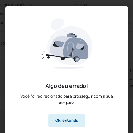
emia de ginástica
Piscina
ço Kids
Campo de Ténis
ue Infantil
Academia de ginástica gratuita
iço de Casamentos
Centro de Convenções
Horários da Recepção
H
Aberto das 0h00m
A
Algo deu errado!
Até às 0h00m
A
Você foi redirecionado para prosseguir com a sua
pesquisa.
Ok, entendi.