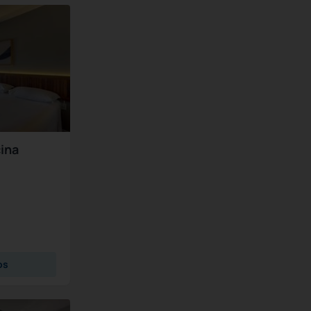
cina
os