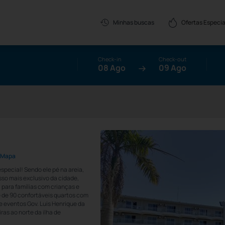
Ofertas Especia
Minhas buscas
Check-in
Check-out
08 Ago
09 Ago
o Mapa
special! Sendo ele pé na areia,
so mais exclusivo da cidade,
l para famílias com crianças e
e de 90 confortáveis quartos com
e eventos Gov. Luis Henrique da
ras ao norte da ilha de