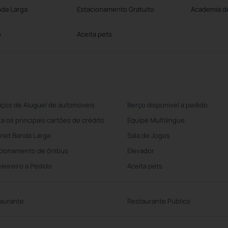
nda Larga
Estacionamento Gratuito
Academia de
o
Aceita pets
iços de Aluguel de automóveis
Berço disponivel a pedido
ta os principais cartões de crédito
Equipe Multilíngue
rnet Banda Larga
Sala de Jogos
cionamento de ônibus
Elevador
leireiro a Pedido
Aceita pets
aurante
Restaurante Público