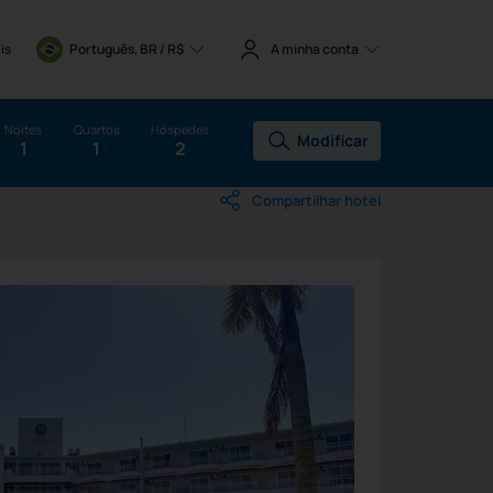
is
Português, BR / 
R$
A minha conta
Noites
Quartos
Hóspedes
Modificar
1
1
2
Compartilhar hotel