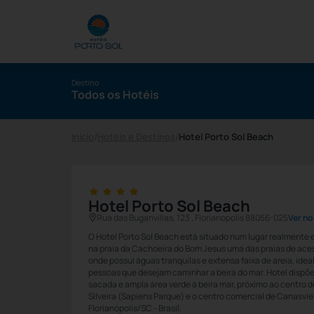
Destino
Todos os Hotéis
Início
/
Hotéis e Destinos
/
Hotel Porto Sol Beach
Hotel Porto Sol Beach
Rua das Buganvilias, 123 , Florianopolis 88056-025
Ver n
O Hotel Porto Sol Beach está situado num lugar realmente e
na praia da Cachoeira do Bom Jesus uma das praias de aces
onde possuí águas tranquilas e extensa faixa de areia, idea
pessoas que desejam caminhar a beira do mar. Hotel dispõ
sacada e ampla área verde à beira mar, próximo ao centro d
Silveira (Sapiens Parque) e o centro comercial de Canasviei
Florianópolis/SC - Brasil.