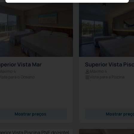
perior Vista Mar
Superior Vista Pis
Máximo 4
Máximo 4
Vista para o Oceano
Vista para a Piscina
Mostrar preços
Mostrar preç