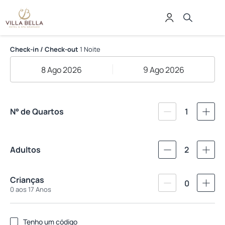
Villa Bella Hotel & Spa Gramado
Check-in / Check-out
1 Noite
8 Ago 2026
9 Ago 2026
N° de Quartos
1
Adultos
2
Crianças
0
0 aos 17 Anos
Tenho um código