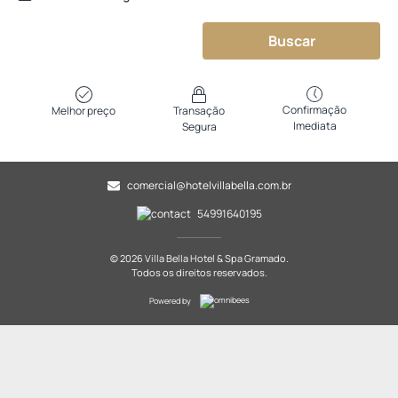
Buscar
Confirmação
Melhor preço
Transação
Imediata
Segura
comercial@hotelvillabella.com.br
54991640195
© 2026 Villa Bella Hotel & Spa Gramado.
Todos os direitos reservados.
Powered by