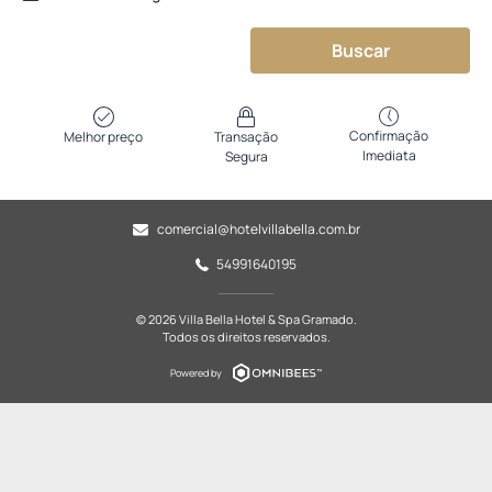
Buscar
Confirmação
Melhor preço
Transação
Imediata
Segura
comercial@hotelvillabella.com.br
54991640195
© 2026 Villa Bella Hotel & Spa Gramado.
Todos os direitos reservados.
Powered by