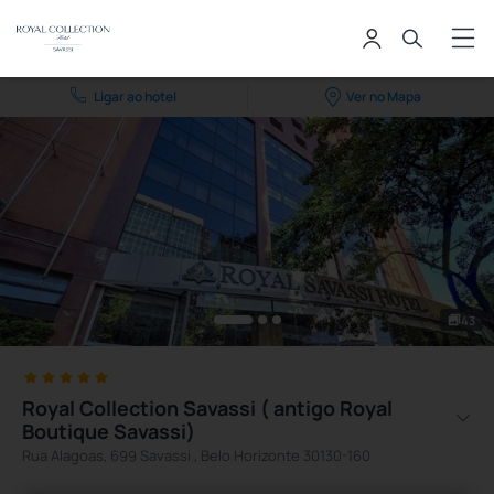
Ligar ao hotel
Ver no Mapa
43
Royal Collection Savassi ( antigo Royal
Boutique Savassi)
Rua Alagoas, 699 Savassi , Belo Horizonte 30130-160