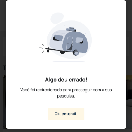
Diárias a partir de:
R$
315,
75
Reservar Agora
/noite
Impostos e taxas não inclusos
Check-in
Check-out
Noites
Quartos
Hóspedes
08 Ago
09 Ago
1
1
2
Tipos de Quarto
Algo deu errado!
Você foi redirecionado para prosseguir com a sua
pesquisa.
Ok, entendi.