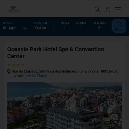
Check-In
Check-Out
Noites
Quartos
Hóspedes
08 Ago
09 Ago
1
1
2
Editar
Oceania Park Hotel Spa & Convention
Center
Rua do Marisco, 560 Praia dos Ingleses
,
Florianopolis
,
88058-090
,
Brasil
(
Ver no Mapa
)