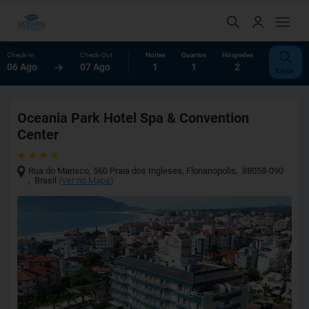
Check-In
Check-Out
Noites
Quartos
Hóspedes
06 Ago
07 Ago
1
1
2
Editar
Oceania Park Hotel Spa & Convention
Center
Rua do Marisco, 560 Praia dos Ingleses
,
Florianopolis
,
88058-090
,
Brasil
(
Ver no Mapa
)