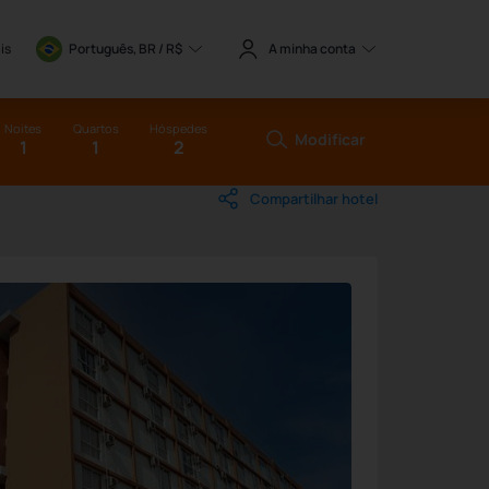
is
Português, BR / 
R$
A minha conta
Noites
Quartos
Hóspedes
Modificar
1
1
2
Compartilhar hotel