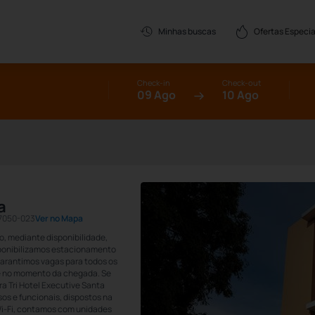
Ofertas Especia
Minhas buscas
Check-in
Check-out
09 Ago
10 Ago
a
7050-023
Ver no Mapa
 mediante disponibilidade,
isponibilizamos estacionamento
 garantimos vagas para todos os
de no momento da chegada. Se
a Tri Hotel Executive Santa
os e funcionais, dispostos na
Wi-Fi, contamos com unidades