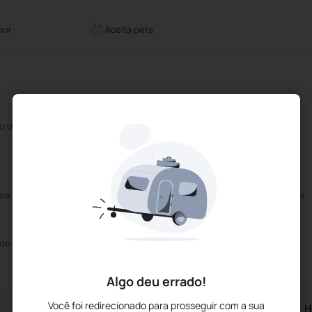
rior
Aceita pets
o disponivel a pedido
Loja de Lembranças
na Interior
Academia de ginástica gratuita
 de Reuniões
Algo deu errado!
Você foi redirecionado para prosseguir com a sua
Horários da Recepção
H