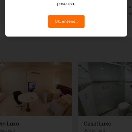
pesquisa.
Aberto das 0h00m
A
Até às 0h00m
A
Ok, entendi.
in Luxo
Casal Luxo
Máximo 3
Máximo 3