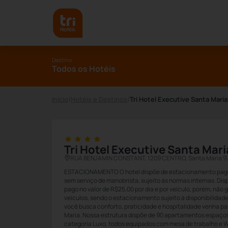
Destino
Todos os Hotéis
Início
/
Hotéis e Destinos
/
Tri Hotel Executive Santa Maria
Tri Hotel Executive Santa Mari
RUA BENJAMIN CONSTANT, 1209 CENTRO, Santa Maria 9
ESTACIONAMENTO O hotel dispõe de estacionamento pago,
sem serviço de manobrista, sujeito às normas internas. D
pago no valor de R$25,00 por dia e por veículo, porém, não
veículos, sendo o estacionamento sujeito à disponibilida
você busca conforto, praticidade e hospitalidade venha par
Maria. Nossa estrutura dispõe de 90 apartamentos espaços
categoria Luxo, todos equipados com mesa de trabalho e 