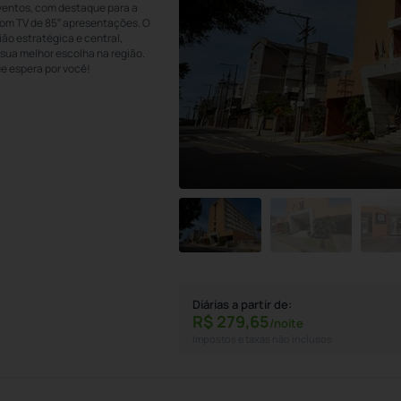
Eventos, com destaque para a
com TV de 85″ apresentações. O
ião estratégica e central,
 sua melhor escolha na região.
ue espera por você!
Diárias a partir de:
R$
279,
65
/noite
Impostos e taxas não inclusos