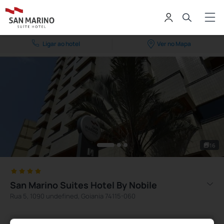
Ligar ao hotel
Ver no Mapa
16
San Marino Suites Hotel By Nobile
Rua 5, 1090 undefined, Goiania 74115-060