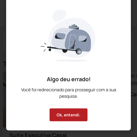
Diárias a partir de:
R$
338,
00
Reservar Agora
/noite
Impostos e taxas não inclusos
Check-in
Check-out
Noites
Quartos
Hóspedes
07 Ago
08 Ago
1
1
2
Tipos de Quarto
Algo deu errado!
Você foi redirecionado para prosseguir com a sua
Suite Junior Ca
pesquisa.
Máximo 2
Ok, entendi.
Suite Executiva Casal