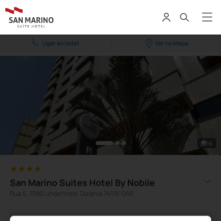
Ligar ao hotel
Ver no Mapa
16
San Marino Suites Hotel By Nobile
Rua 5, 1090 undefined, Goiania 74115-060