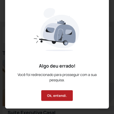
Diárias a partir de:
R$
338,
00
Reservar Agora
/noite
Impostos e taxas não inclusos
Check-in
Check-out
Noites
Quartos
Hóspedes
06 Ago
07 Ago
1
1
2
Tipos de Quarto
Algo deu errado!
Você foi redirecionado para prosseguir com a sua
pesquisa.
Ok, entendi.
Suite Executiva Casal