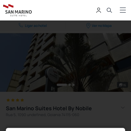
Ligar ao hotel
Ver no Mapa
16
San Marino Suites Hotel By Nobile
Rua 5, 1090 undefined, Goiania 74115-060