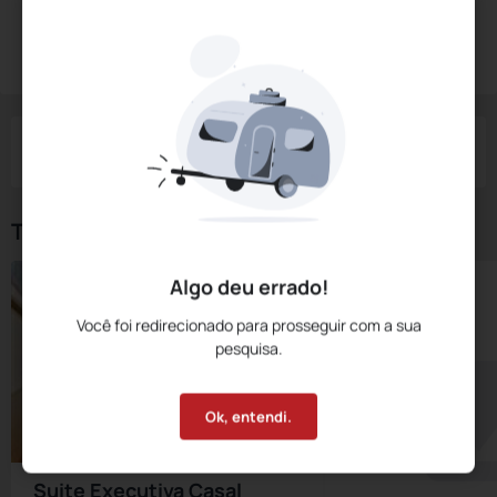
Diárias a partir de:
R$
338,
00
Reservar Agora
/noite
Impostos e taxas não inclusos
Check-in
Check-out
Noites
Quartos
Hóspedes
08 Ago
09 Ago
1
1
2
Tipos de Quarto
Algo deu errado!
Você foi redirecionado para prosseguir com a sua
pesquisa.
Ok, entendi.
Suite Executiva Casal