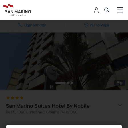
Ligar ao hotel
Ver no Mapa
16
San Marino Suites Hotel By Nobile
Rua 5, 1090 undefined, Goiania 74115-060