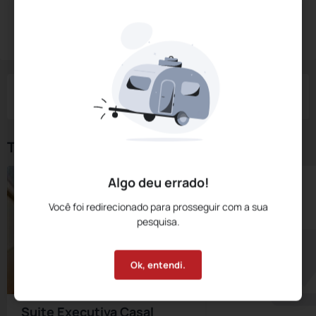
Diárias a partir de:
R$
338,
00
Reservar Agora
/noite
Impostos e taxas não inclusos
Check-in
Check-out
Noites
Quartos
Hóspedes
07 Ago
08 Ago
1
1
2
Tipos de Quarto
Algo deu errado!
Você foi redirecionado para prosseguir com a sua
pesquisa.
Ok, entendi.
Suite Executiva Casal