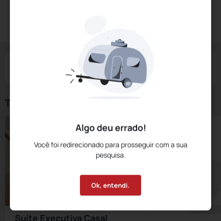
Diárias a partir de:
R$
338,
00
Reservar Agora
/noite
Impostos e taxas não inclusos
Check-in
Check-out
Noites
Quartos
Hóspedes
08 Ago
09 Ago
1
1
2
Tipos de Quarto
Algo deu errado!
Você foi redirecionado para prosseguir com a sua
pesquisa.
Ok, entendi.
Suite Executiva Casal