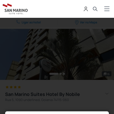
Ligar ao hotel
Ver no Mapa
16
San Marino Suites Hotel By Nobile
Rua 5, 1090 undefined, Goiania 74115-060