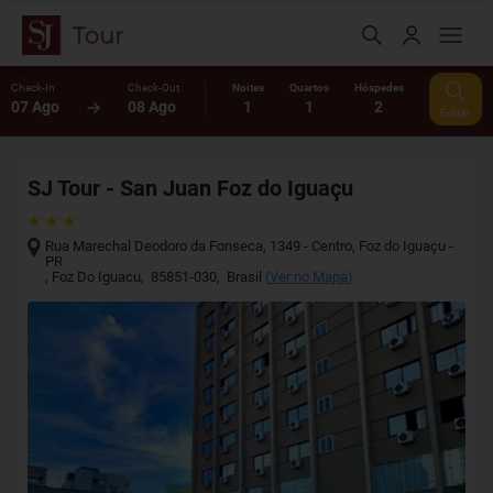
Check-In
Check-Out
Noites
Quartos
Hóspedes
07 Ago
08 Ago
1
1
2
Editar
SJ Tour - San Juan Foz do Iguaçu
Rua Marechal Deodoro da Fonseca, 1349 - Centro, Foz do Iguaçu -
PR
,
Foz Do Iguacu
,
85851-030
,
Brasil
(
Ver no Mapa
)