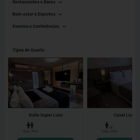
Restaurantes e Bares
(moeda brasileira). Venha desfrutar de uma estadia
Bem-estar e Esportes
memorável no Pietro Angelo Hotel!
Eventos e Conferências
Tipos de Quarto
Suite Super Luxo
Casal Luxo
x3
Max. PAX
Max. PAX