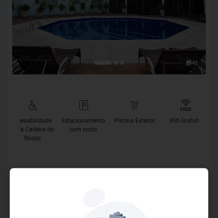
49
Acessibilidade
Estacionamento
Piscina Exterior
Wifi Gratuito
para Cadeira de
com custo
Rodas
O Hotel
Descubra o conforto e a excelência no atendimento do
Pietro Angelo Hotel, localizado no centro de Foz do Iguaçu
com fácil acesso às principais atrações da Terra das