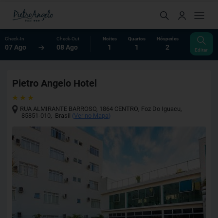
Check-In
Check-Out
Noites
Quartos
Hóspedes
07 Ago
08 Ago
1
1
2
Editar
Pietro Angelo Hotel
RUA ALMIRANTE BARROSO, 1864 CENTRO
,
Foz Do Iguacu
,
85851-010
,
Brasil
(
Ver no Mapa
)