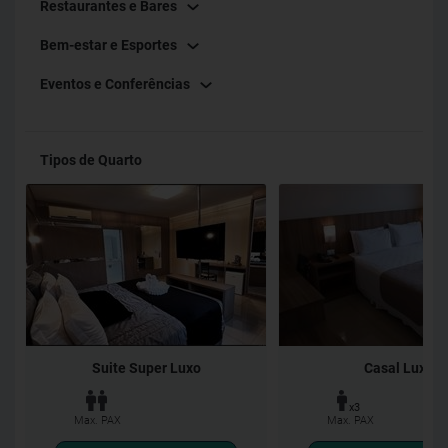
Restaurantes e Bares
(moeda brasileira). Venha desfrutar de uma estadia
Bem-estar e Esportes
memorável no Pietro Angelo Hotel!
Eventos e Conferências
Tipos de Quarto
Suite Super Luxo
Casal Luxo
x3
Max. PAX
Max. PAX