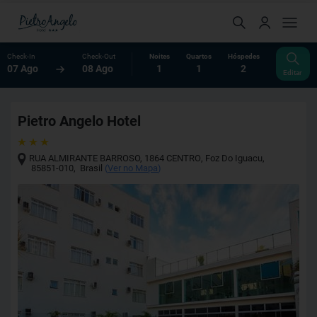
Check-In
Check-Out
Noites
Quartos
Hóspedes
07 Ago
08 Ago
1
1
2
Editar
Pietro Angelo Hotel
RUA ALMIRANTE BARROSO, 1864 CENTRO
,
Foz Do Iguacu
,
85851-010
,
Brasil
(
Ver no Mapa
)