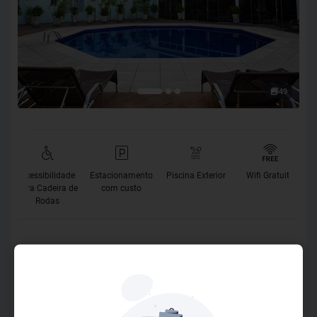
49
Acessibilidade
Estacionamento
Piscina Exterior
Wifi Gratuito
para Cadeira de
com custo
Rodas
O Hotel
Descubra o conforto e a excelência no atendimento do
Pietro Angelo Hotel, localizado no centro de Foz do Iguaçu
com fácil acesso às principais atrações da Terra das