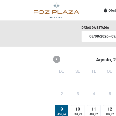
Foz Plaza Hotel
Ofer
DATAS DA ESTADIA
Agosto,
2
DO
SE
TE
QU
2
3
4
5
9
10
11
12
452,24
504,23
484,92
484,92