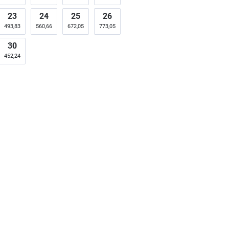
23
24
25
26
493,83
560,66
672,05
773,05
30
452,24