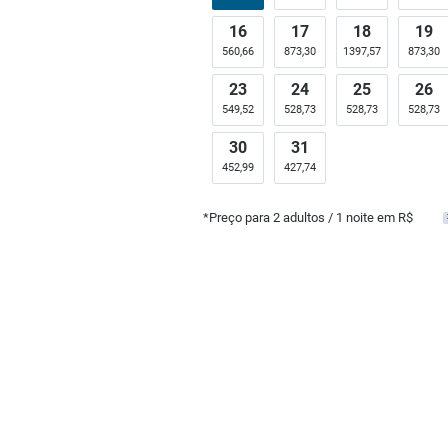
16
17
18
19
560,66
873,30
1397,57
873,30
23
24
25
26
549,52
528,73
528,73
528,73
30
31
452,99
427,74
*Preço para
2
adultos
/ 1 noite em R$