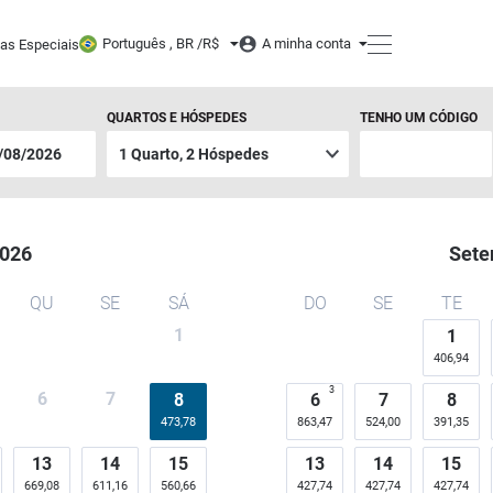
Português , BR /
R$
A minha conta
tas Especiais
QUARTOS E HÓSPEDES
TENHO UM CÓDIGO
026
Sete
QU
SE
SÁ
DO
SE
TE
1
1
406,94
3
6
7
8
6
7
8
473,78
863,47
524,00
391,35
13
14
15
13
14
15
669,08
611,16
560,66
427,74
427,74
427,74