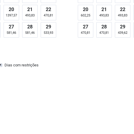
20
21
22
20
21
22
1397,57
493,83
470,81
602,25
493,83
493,83
27
28
29
27
28
29
581,46
581,46
533,93
470,81
470,81
439,62
Dias com restrições
x