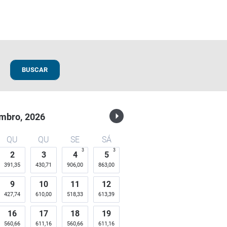
BUSCAR
mbro,
2026
QU
QU
SE
SÁ
3
3
2
3
4
5
391,35
430,71
906,00
863,00
9
10
11
12
427,74
610,00
518,33
613,39
16
17
18
19
560,66
611,16
560,66
611,16