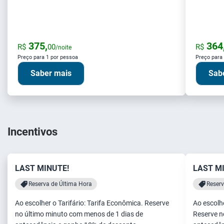
375,
364
R$
00
R$
/noite
Preço para 1 por pessoa
Preço para
Saber mais
Sab
Incentivos
LAST MINUTE!
LAST M
Reserva de Última Hora
Reserv
Ao escolher o Tarifário: Tarifa Econômica. Reserve
Ao escolhe
no último minuto com menos de 1 dias de
Reserve n