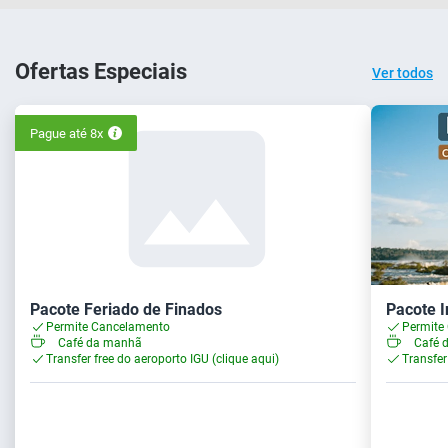
Ofertas Especiais
Ver todos
Pague até 8x
Pacote Feriado de Finados
Pacote I
Permite Cancelamento
Permite
Café da manhã
Café 
Transfer free do aeroporto IGU (clique aqui)
Transfer