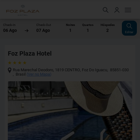
Check-In
Check-Out
Noites
Quartos
Hóspedes
06 Ago
07 Ago
1
1
2
Editar
Foz Plaza Hotel
Rua Marechal Deodoro, 1819 CENTRO
,
Foz Do Iguacu
,
85851-030
,
Brasil
(
Ver no Mapa
)