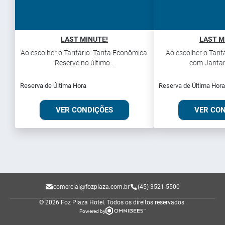
LAST MINUTE!
LAST M
Ao escolher o Tarifário: Tarifa Econômica.
Ao escolher o Tarifá
Reserve no último...
com Jantar.
Reserva de Última Hora
Reserva de Última Hora
VER CONDIÇÕES
VER CO
comercial@fozplaza.com.br
(45) 3521-5500
© 2026 Foz Plaza Hotel.
Todos os direitos reservados.
Powered by