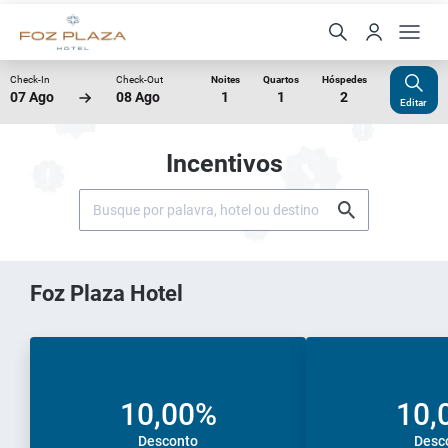
Check-In
Check-Out
Noites
Quartos
Hóspedes
07 Ago
08 Ago
1
1
2
Editar
Incentivos
Foz Plaza Hotel
10,00%
10,
Desconto
Desc