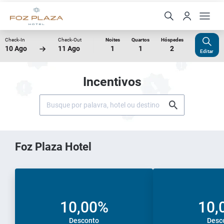
Check-In
Check-Out
Noites
Quartos
Hóspedes
10 Ago
11 Ago
1
1
2
Editar
Incentivos
Foz Plaza Hotel
10,00%
10,
Desconto
Desc