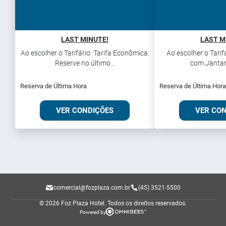
LAST MINUTE!
LAST M
Ao escolher o Tarifário: Tarifa Econômica.
Ao escolher o Tarifá
Reserve no último...
com Jantar.
Reserva de Última Hora
Reserva de Última Hora
VER CONDIÇÕES
VER CO
comercial@fozplaza.com.br
(45) 3521-5500
© 2026 Foz Plaza Hotel.
Todos os direitos reservados.
Powered by