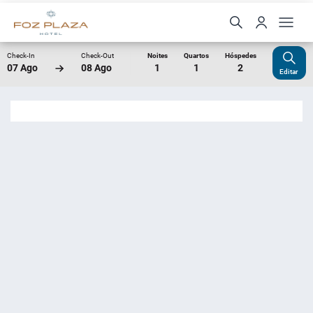
Check-In
Check-Out
Noites
Quartos
Hóspedes
07 Ago
08 Ago
1
1
2
Editar