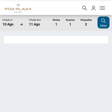
Check-In
Check-Out
Noites
Quartos
Hóspedes
10 Ago
11 Ago
1
1
2
Editar