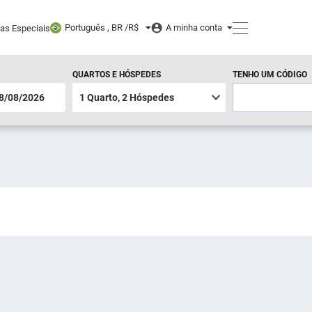
Português , BR /
R$
A minha conta
tas Especiais
QUARTOS E HÓSPEDES
TENHO UM CÓDIGO