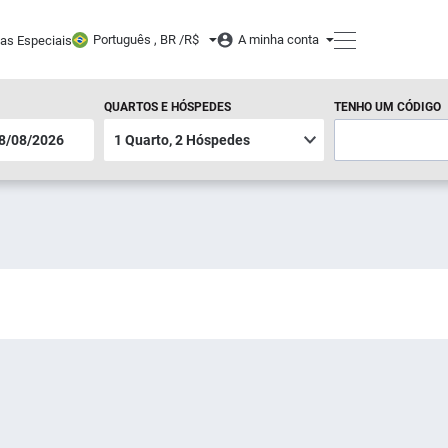
Português , BR /
R$
A minha conta
tas Especiais
QUARTOS E HÓSPEDES
TENHO UM CÓDIGO