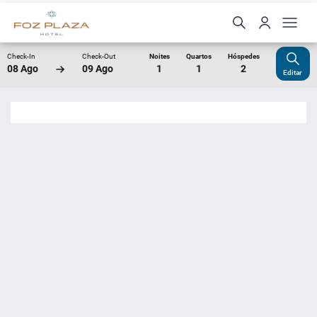
Check-In
Check-Out
Noites
Quartos
Hóspedes
08 Ago
09 Ago
1
1
2
Editar