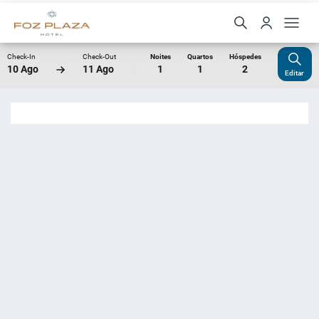
Check-In
Check-Out
Noites
Quartos
Hóspedes
10 Ago
11 Ago
1
1
2
Editar