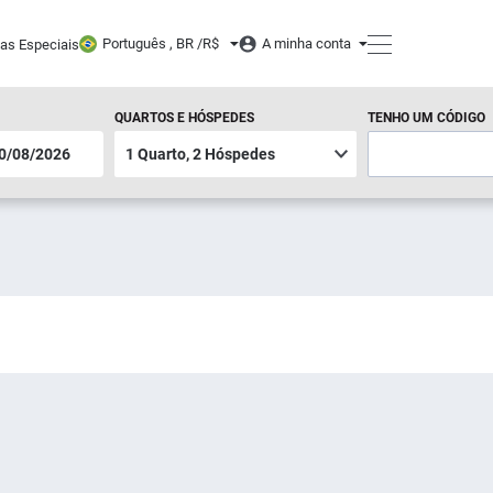
Português , BR /
R$
A minha conta
tas Especiais
QUARTOS E HÓSPEDES
TENHO UM CÓDIGO