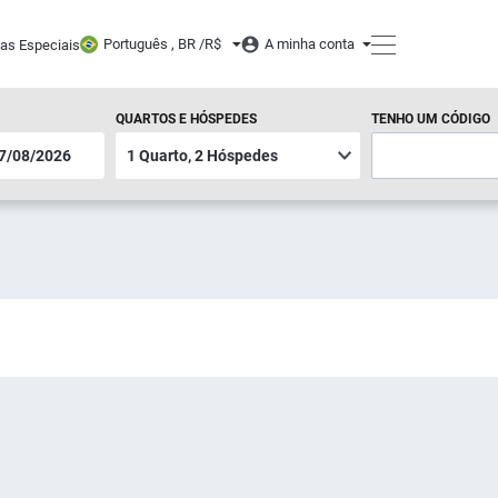
Português , BR /
R$
A minha conta
tas Especiais
QUARTOS E HÓSPEDES
TENHO UM CÓDIGO