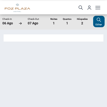
Check-In
Check-Out
Noites
Quartos
Hóspedes
06 Ago
07 Ago
1
1
2
Editar