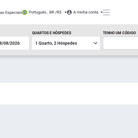
Português , BR /
R$
A minha conta
tas Especiais
QUARTOS E HÓSPEDES
TENHO UM CÓDIGO