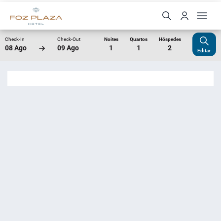
Check-In
Check-Out
Noites
Quartos
Hóspedes
08 Ago
09 Ago
1
1
2
Editar