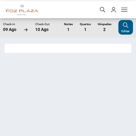
Check-In
Check-Out
Noites
Quartos
Hóspedes
09 Ago
10 Ago
1
1
2
Editar