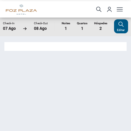
Check-In
Check-Out
Noites
Quartos
Hóspedes
07 Ago
08 Ago
1
1
2
Editar