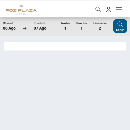
Check-In
Check-Out
Noites
Quartos
Hóspedes
06 Ago
07 Ago
1
1
2
Editar