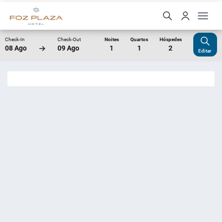
Check-In
Check-Out
Noites
Quartos
Hóspedes
08 Ago
09 Ago
1
1
2
Editar