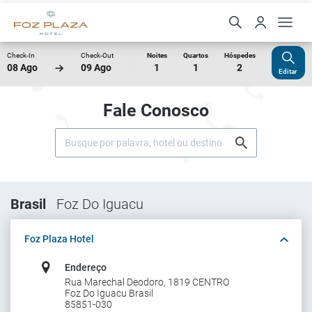
Check-In
Check-Out
Noites
Quartos
Hóspedes
08 Ago
09 Ago
1
1
2
Editar
Fale Conosco
Brasil
Foz Do Iguacu
Foz Plaza Hotel
Endereço
Rua Marechal Deodoro, 1819 CENTRO
Foz Do Iguacu Brasil
85851-030